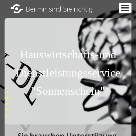
Bei mir sind Sie richtig !
Gästebuch
Datenschutzerklärung
Impressum
Hauswirtschafts-und
Startseite
Leistungen
▼
Dienstleistungsservice
Kontakt
"Sonnenschein"
Sie brauchen Unterstüzung,