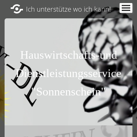
Ich unterstütze wo ich kann!
Gästebuch
Datenschutzerklärung
Impressum
Hauswirtschafts-und
Startseite
Leistungen
▼
Dienstleistungsservice
Kontakt
"Sonnenschein"